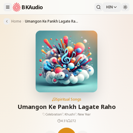
BKAudio
HIN
Home
Umangon Ke Pankh Lagate Raho
Spiritual Songs
Umangon Ke Pankh Lagate Raho
Celebration
Khushi
New Year
4:31
272