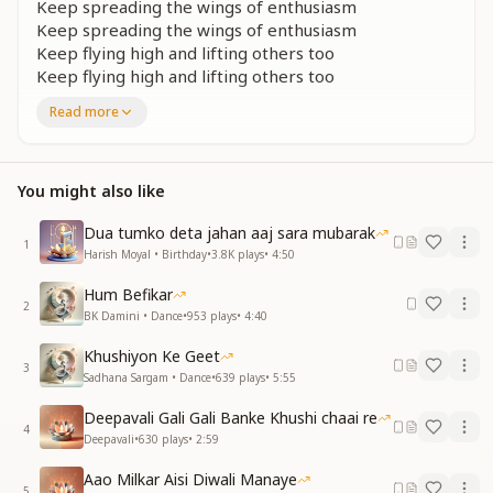
Keep spreading the wings of enthusiasm
Keep spreading the wings of enthusiasm
Keep flying high and lifting others too
Keep flying high and lifting others too
Read more
खुशियों के मोती लुटाते रहो
खुशियों के मोती लुटाते रहो
उड़ते रहो और उड़ाते रहो
उड़ते रहो और उड़ाते रहो
You might also like
Keep showering pearls of happiness
Dua tumko deta jahan aaj sara mubarak
Keep showering pearls of happiness
1
Harish Moyal • Birthday
•
3.8K
plays
•
4:50
Keep flying high and lifting others too
Keep flying high and lifting others too
Hum Befikar
2
BK Damini • Dance
•
953
plays
•
4:40
संगम का एक पल भी खोना नहीं
बीज व्यर्थ कर्मों का बोना नहीं
Khushiyon Ke Geet
3
संगम का एक पल भी खोना नहीं
Sadhana Sargam • Dance
•
639
plays
•
5:55
बीज व्यर्थ कर्मों का बोना नहीं
Deepavali Gali Gali Banke Khushi chaai re
4
Do not waste even a single moment of this
Deepavali
•
630
plays
•
2:59
confluence age
Aao Milkar Aisi Diwali Manaye
Do not sow the seeds of fruitless actions
5