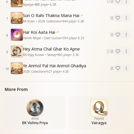
संकल्प शक्ति से करें अब व्यर्थ को खत्म।
6
Tapasya
•
488
plays
•
6:28
दिलाराम के दिल तख़्तपर सदा, अधिकार है अपना उम्रभर सदा।
Sun O Rahi Thakna Mana Hai
वैराग्य वृति को जीवन में करें हम धारण ।
7
BK Kiran • 2026 Collections
•
444
plays
•
5:28
समय की है ये पुकार सुनले है आत्मन ।
वैराग्य हो अपने पुराने संस्कारों से ।
Har Koi Aata Hai
देहभान के इन सारे किनारों से ।
8
Harish Moyal • Dadi Gulzar
•
394
plays
•
6:25
सेवाओं की सफलता का है यही सोपान ।
वैराग्य वृति को जीवन में करें हम धारण ।
Hey Atma Chal Ghar Ko Apne
9
वैराग्य वृति को, करें हम धारण ।
BK Vijay Kumar • Samay
•
960
plays
•
3:36
Ye Anmol Pal Hai Anmol Ghadiya
10
2026 Collections
•
527
plays
•
4:26
More From
Artist
Playlist
BK Vishnu Priya
Vairagya