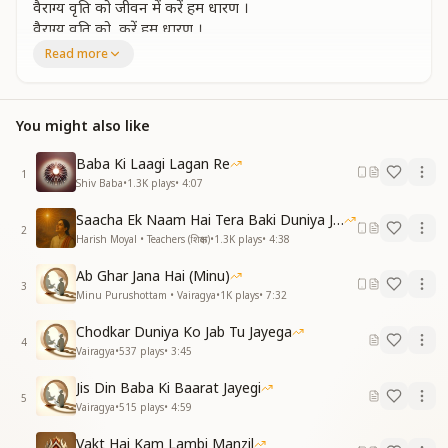
वैराग्य वृति को जीवन में करें हम धारण ।
वैराग्य वृति को, करें हम धारण ।
Read more
सरगम ------------------------------------
ब्राह्मण जीवन में खुशी ही श्वास है अपना ।
सदाकाल यही एहसास है अपना ।
You might also like
सेवा के उमंग में ना रहे कोई कसर ।
बेहद की वैराग्य वृति की इसमें हो लहर ।
Baba Ki Laagi Lagan Re
1
वैराग्य हो सदा काल का, देहभान के जंजाल का।
Shiv Baba
•
1.3K
plays
•
4:07
समय के पहले बदलने का लक्ष्य रहे ।
Saacha Ek Naam Hai Tera Baki Duniya Jhuthi
संस्कारों के वंश का भी अंश ना रहे।
2
Harish Moyal • Teachers (शिक्षक)
•
1.3K
plays
•
4:38
बाबा है शिक्षक हमारा समय है रचना।
ना छुप जाए अपनी ये वैराग्य की साधना।
Ab Ghar Jana Hai (Minu)
वैराग्य वृति से बदलदे हम ये जहां।
3
Minu Purushottam • Vairagya
•
1K
plays
•
7:32
समय की है ये पुकार सुनले आत्मन ।
वैराग्य वृति को, करें हम धारण ।
Chodkar Duniya Ko Jab Tu Jayega
4
Vairagya
•
537
plays
•
3:45
सरगम -----------------------------------
अशरीरी बनने का है वैराग्य ही आधार।
Jis Din Baba Ki Baarat Jayegi
5
वैराग्य की धरणी है फलदाई अपार।
Vairagya
•
515
plays
•
4:59
बाबा की संतान सच्चे योगी है हम।
Vakt Hai Kam Lambi Manzil