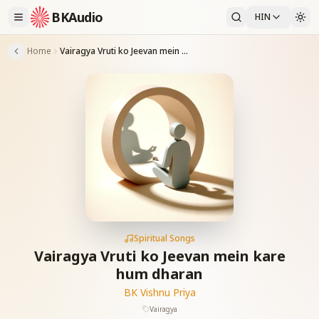
BKAudio
HIN
Home
Vairagya Vruti ko Jeevan mein kare hum dharan
Spiritual Songs
Vairagya Vruti ko Jeevan mein kare
hum dharan
BK Vishnu Priya
Vairagya