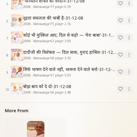
“परिवर्तन शक्ति का वरदान-31-12-08
5
2008 - Mahavakya
•
77
plays
•
6:39
दृढ़ता सफलता की चाबी है-31-12-08
6
2008 - Mahavakya
•
75
plays
•
2:16
कोई भी मुश्किल आए, दिल से कहो — ‘मेरा बाबा’-31-12-08
7
2008 - Mahavakya
•
63
plays
•
3:00
दादीजी की विशेषता — दिल साफ़, मुराद हासिल-31-12-08
8
2008 - Mahavakya
•
58
plays
•
3:30
सिर्फ भाषण देने वाले नहीं, भासना देने वाले बनो-31-12-08
9
2008 - Mahavakya
•
57
plays
•
5:05
बोझ बाप को दे दो-31-12-08
10
2008 - Mahavakya
•
56
plays
•
2:48
More From