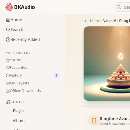
BKAudio
Home
Home
Vatan Me Bhog 
Search
Recently Added
YOUR LIBRARY
For You
Favourites
History
1
My Playlists
Offline Downloads
SONGS
Playlist
Ringtone Avail
Album
Listen & download ri