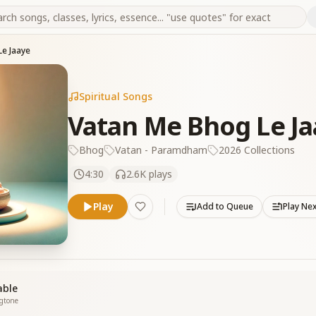
Le Jaaye
Spiritual Songs
Vatan Me Bhog Le J
Bhog
Vatan - Paramdham
2026 Collections
4:30
2.6K
plays
Play
Add to Queue
Play Ne
able
ngtone