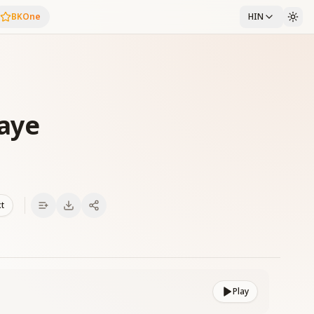
BKOne
HIN
aaye
xt
Play