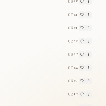
6:23
6:11
4:13
7:28
4:45
3:27
4:54
4:52