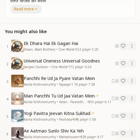
पहने विजय की माला
पहने विजय की माला
Read more
आओ …..जगाए ज्वाला
आओ
आओ …..जगाए ज्वाला
You might also like
Univrsal onemess welcome
एक सभी हो जाए हम
Ek Dhara Hai Ek Gagan Hai
Univrsal onemess welcome
1
Shaan, Meet Brothers • One World
•
553
plays
•
5:20
एक सभी हो जाए हम
Universal Oneness Universal Goodnes
विश्व एकता से ही होगा
2
Sanjeev Darshan • One World
•
172
plays
•
4:24
समाधान हर बात का
समाधान हर बात का
Panchhi Re Ud Ja Pyare Vatan Mein
3
समाधान हर बात का
Kavita Krishnamurthy • Tapasya
•
1.1K
plays
•
7:28
विश्व एकता से ही होगा
Man Panchhi Tu Ud Jaa Vatan Mein
समाधान हर बात का
4
Kavita Krishnamurthy • Vatan - Paramdham
•
855
plays
•
6:11
समाधान हर बात का
होकर एक बदल दे हम
Yogi Pavitra Jeevan Kitna Sukhad
नक्शा कायनात का
5
Kavita Krishnamurthy • Pavitrata
•
848
plays
•
5:58
नक्शा कायनात का
नक्शा कायनात का
Ae Aatmao Sunlo Shiv Ka Yeh
6
नक्शा कायनात का
Kavita Krishnamurthy • Mahashivratri
•
828
plays
•
4:17