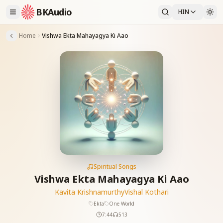
BKAudio
HIN
Home
Vishwa Ekta Mahayagya Ki Aao
Spiritual Songs
Vishwa Ekta Mahayagya Ki Aao
Kavita Krishnamurthy
Vishal Kothari
Ekta
One World
7:44
513