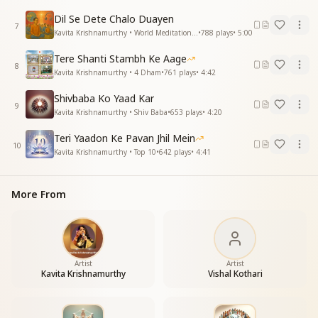
सबके दिलों को जीतने का हम
Dil Se Dete Chalo Duayen
सबके दिलों को जीतने का हम
7
Kavita Krishnamurthy • World Meditation Day
•
788
plays
•
5:00
काम करे ये निराला
काम करे ये निराला
Tere Shanti Stambh Ke Aage
आओ ….जगाए ज्वाला
8
Kavita Krishnamurthy • 4 Dham
•
761
plays
•
4:42
आओ
आओ …जगाए ज्वाला
Shivbaba Ko Yaad Kar
9
Univrsal onemess welcome
Kavita Krishnamurthy • Shiv Baba
•
653
plays
•
4:20
बात बड़ी ये कहते हम
Teri Yaadon Ke Pavan Jhil Mein
Univrsal onemess welcome
10
Kavita Krishnamurthy • Top 10
•
642
plays
•
4:41
बात बड़ी ये कहते हम
अभी नहीं तो कभी नहीं
More From
अभी नहीं तो कभी नहीं
रखे हमेशा याद
सबसे हाथ मिला ले हम
कभी न आता बाद
अभी नहीं तो कभी नहीं
Artist
Artist
रखे हमेशा याद
Kavita Krishnamurthy
Vishal Kothari
सबसे हाथ मिला ले हम
कभी न आता बाद
राजयोग की शक्ति से ही