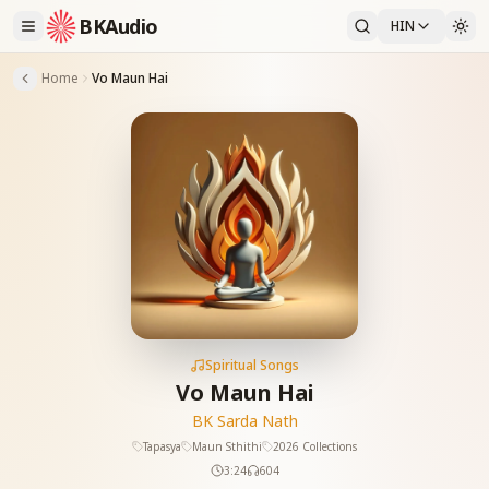
BKAudio
HIN
Home
Vo Maun Hai
Spiritual Songs
Vo Maun Hai
BK Sarda Nath
Tapasya
Maun Sthithi
2026 Collections
3:24
604