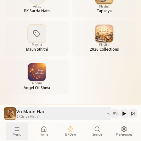
He is silence, He is silence —
where the ego dissolves.
Artist
Playlist
BK Sarda Nath
Tapasya
He is silence, He is silence —
within silence blooms Shiva’s smile.
Silence itself is Shiv Baba’s blessing.
Playlist
Playlist
Maun Sthithi
2026 Collections
Album
Angel Of Shiva
Vo Maun Hai
BK Sarda Nath
Menu
Home
BKOne
Search
Preferences