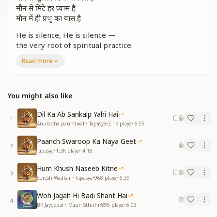
मौन से मिटे हर प्यास है
मौन में ही प्रभु का वास है
He is silence, He is silence —
the very root of spiritual practice.
He is silence, He is silence —
Read more
the guiding principle of self-effort.
Where silence is experienced, words become
secondary.
You might also like
Where silence resides, truth itself becomes
knowledge.
Dil Ka Ab Sankalp Yahi Hai
In silence, the supreme light is attained.
1
Anuradha paundwal • Tapasya
•
2.1K
plays
•
6:59
Through silence, the divine sky opens.
Through silence, every thirst is dissolved.
Paanch Swaroop Ka Naya Geet
In silence alone dwells the Supreme.
2
Tapasya
•
1.3K
plays
•
4:18
He is silence, He is silence —
the very root of spiritual discipline.
Hum Khush Naseeb Kitne
3
He is a priceless diamond.
Suresh Wadkar • Tapasya
•
968
plays
•
6:39
From silence radiates divine illumination.
Woh Jagah Hi Badi Shant Hai
Through silence, vices are destroyed.
4
BK Jaygopal • Maun Sthithi
•
895
plays
•
6:03
Silence itself is the soul’s true faith.