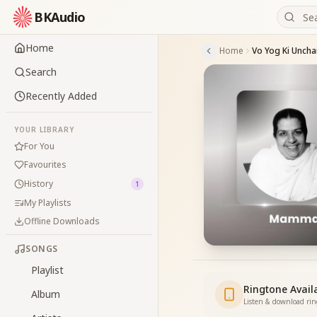
BKAudio
Home
Home
Vo Yog Ki Uncha
Search
Recently Added
YOUR LIBRARY
For You
Favourites
History
1
My Playlists
Offline Downloads
SONGS
Playlist
Ringtone Avail
Album
Listen & download ri