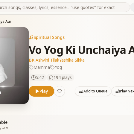
iya Aur
Spiritual Songs
Vo Yog Ki Unchaiya 
BK Ashvini Tilak
Yashika Sikka
Mamma
Yog
5:42
194
plays
Play
Add to Queue
Play Ne
able
ngtone