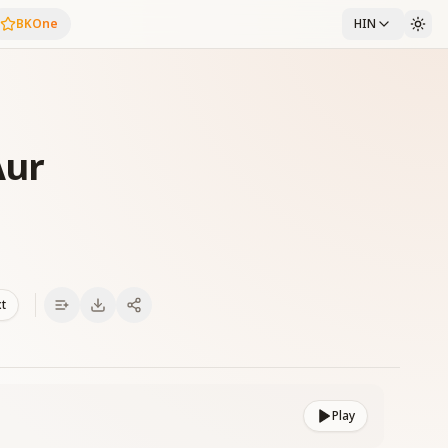
BKOne
HIN
Aur
xt
Play