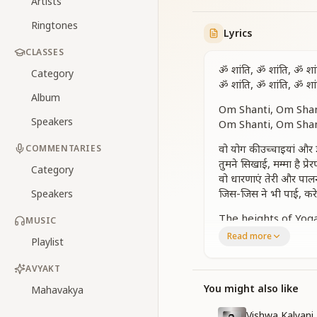
Artists
Ringtones
Lyrics
CLASSES
ॐ शांति, ॐ शांति, ॐ शां
Category
ॐ शांति, ॐ शांति, ॐ शां
Album
Om Shanti, Om Shant
Speakers
Om Shanti, Om Shant
वो योग की उच्चाइयां और ज
COMMENTARIES
तुमने सिखाई, मम्मा है प्रे
Category
वो धारणाएं तेरी और पालन
जिस-जिस ने भी पाई, करे व
Speakers
The heights of Yog
MUSIC
You have taught us
Read more
Playlist
Your pure virtues, 
Whoever has receiv
AVYAKT
वो योग की उच्चाइयां और ज्
You might also like
Mahavakya
The heights of Yog
Vishwa Kalyani