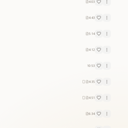
4:03
4:43
5:14
4:12
10:53
4:35
4:51
6:34