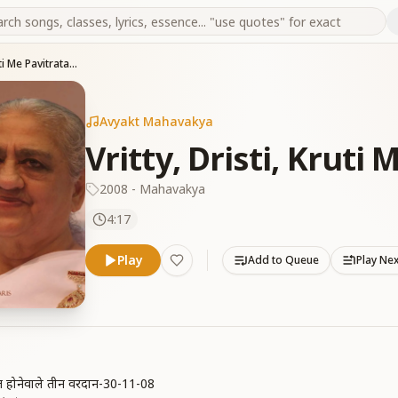
Vritty, Dristi, Kruti Me Pavitrata-02-02-08
Avyakt Mahavakya
Vritty, Dristi, Kruti
2008 - Mahavakya
4:17
Play
Add to Queue
Play Ne
राप्त होनेवाले तीन वरदान-30-11-08