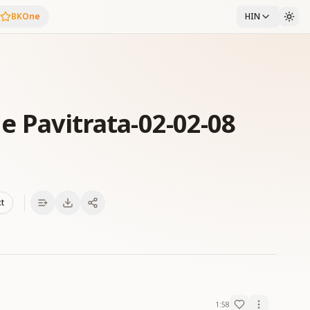
BKOne
HIN
 Me Pavitrata-02-02-08
xt
1:58