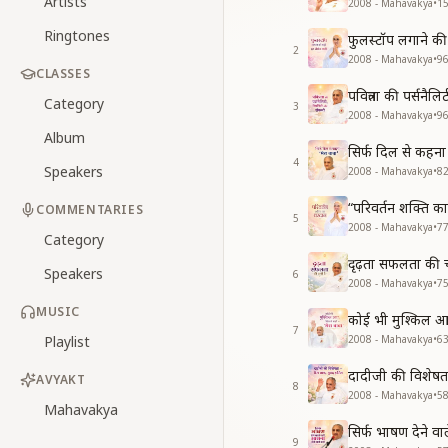
Artists
2008 - Mahavakya
•
1
Ringtones
फुलस्टॉप लगाने की
2
2008 - Mahavakya
•
9
CLASSES
पवित्रता की पर्सनै
Category
3
2008 - Mahavakya
•
9
Album
सिर्फ दिल से कहना
4
Speakers
2008 - Mahavakya
•
8
“परिवर्तन शक्ति 
COMMENTARIES
5
2008 - Mahavakya
•
7
Category
दृढ़ता सफलता की 
Speakers
6
2008 - Mahavakya
•
7
MUSIC
कोई भी मुश्किल आ
7
Playlist
2008 - Mahavakya
•
6
दादीजी की विशेष
AVYAKT
8
2008 - Mahavakya
•
5
Mahavakya
सिर्फ भाषण देने व
9