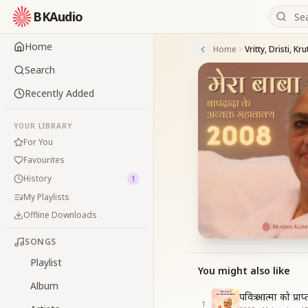
BKAudio
Home
Home
Search
Recently Added
YOUR LIBRARY
For You
Favourites
History
1
My Playlists
Offline Downloads
SONGS
Playlist
You might also like
Album
पवित्र आत्मा को प्
1