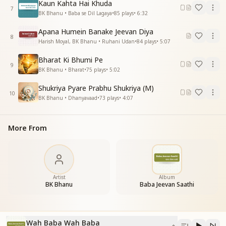
Kaun Kahta Hai Khuda
7
BK Bhanu • Baba se Dil Lagaya
•
85
plays
•
6:32
Apana Humein Banake Jeevan Diya
8
Harish Moyal, BK Bhanu • Ruhani Udan
•
84
plays
•
5:07
Bharat Ki Bhumi Pe
9
BK Bhanu • Bharat
•
75
plays
•
5:02
Shukriya Pyare Prabhu Shukriya (M)
10
BK Bhanu • Dhanyavaad
•
73
plays
•
4:07
More From
Artist
Album
BK Bhanu
Baba Jeevan Saathi
Wah Baba Wah Baba