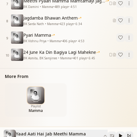
Meethi Pyaari Mamma Mamtamayi Jagadamba
7
BK Damini • Mamma
•
489
plays
•
4:51
Jagdamba Bhawan Anthem
8
BK Sarda Nath • Mamma
•
423
plays
•
6:34
Pyari Mamma
9
BK Vishnu Priya • Mamma
•
406
plays
•
4:53
24 June Ka Din Bagiya Lagi Mahekne
10
BK Asmita, BK Sarojinee • Mamma
•
401
plays
•
6:45
More From
Playlist
Mamma
Yaad Aati Hai Jab Meethi Mamma