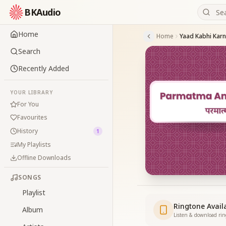
BKAudio
Home
Home
Yaad Kabhi Karn
Search
Recently Added
YOUR LIBRARY
For You
Favourites
History
1
My Playlists
Offline Downloads
SONGS
Playlist
Ringtone Avail
Album
Listen & download ri