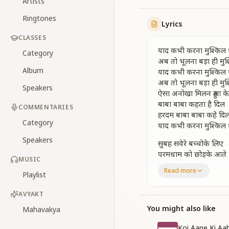
Artists
Ringtones
Lyrics
CLASSES
याद कभी करना मुश्किल 
Category
अब तो भूलना बड़ा ही मुश
Album
याद कभी करना मुश्किल 
अब तो भूलना बड़ा ही मुश
Speakers
ऐसा अनोखा मिलन हुआ के
बाबा बाबा कहता है दिल
COMMENTARIES
हरदम बाबा बाबा कहे दि
Category
याद कभी करना मुश्किल 
Speakers
सुबह सवेरे बच्चोके लिए
परमधाम को छोड़के आते
MUSIC
वरदानों के तोहफे लाते
Read more
Playlist
अमृतवेले हमे जगाते
प्रभु मिलन से सबके चेहरे
AVYAKT
प्रभु मिलन से सबके चेहरे
खुशियों से जाते खिलखिल
You might also like
Mahavakya
ऐसा अनोखा मिलन हुआ क
Koi Aane Ki Aa