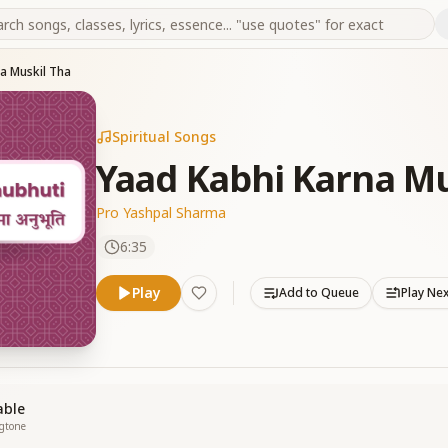
a Muskil Tha
Spiritual Songs
Yaad Kabhi Karna Mu
Pro Yashpal Sharma
6:35
Play
Add to Queue
Play Ne
able
ngtone