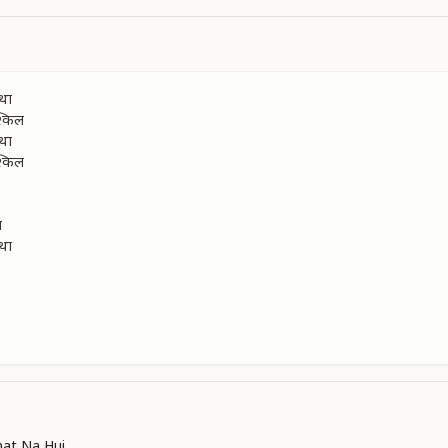
था
्किल
था
्किल
ल
था
ि
hat Na Hui