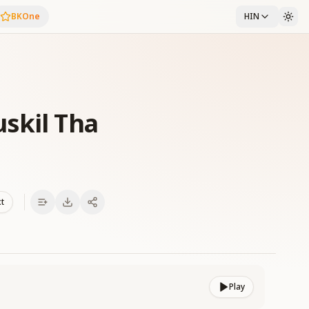
BKOne
HIN
skil Tha
xt
Play