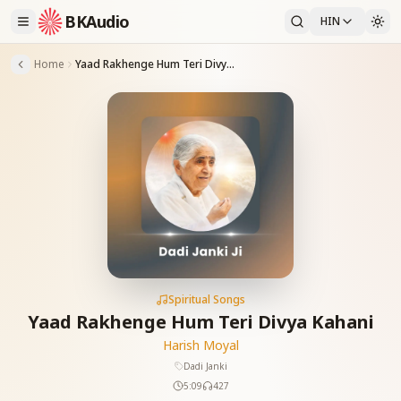
BKAudio
HIN
Home
Yaad Rakhenge Hum Teri Divya Kahani
Spiritual Songs
Yaad Rakhenge Hum Teri Divya Kahani
Harish Moyal
Dadi Janki
5:09
427