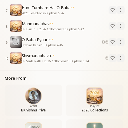
यही बहार है दुनिया को भूल जाने की,
Hum Tumhare Hai O Baba
प्रभु से मधुर-मधुर मिलन मनाने की।
7
2026 Collections
•
2K
plays
•
5:26
Manmanabhav
8
BK Damini • 2026 Collections
•
1.6K
plays
•
5:42
O Baba Pyaare
9
Brahma Baba
•
1.6K
plays
•
4:46
Shivmanabhava
10
BK Sarda Nath • 2026 Collections
•
1.5K
plays
•
6:24
More From
Artist
Playlist
BK Vishnu Priya
2026 Collections