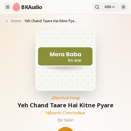
BKAudio
HIN
Home
Yeh Chand Taare Hai Kitne Pyare
Spiritual Songs
Yeh Chand Taare Hai Kitne Pyare
Nilkanth Chincholikar
5:15
21