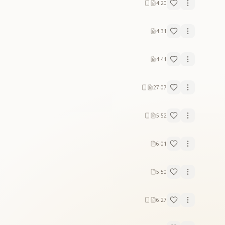
4:20
4:31
4:41
27:07
5:52
6:01
5:50
6:27