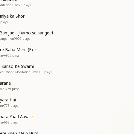
ditation Day
•
2K
plays
niya ka Shor
plays
Ban jae - jharno se sangeet
Companion)
•
907
plays
re Baba Mere (F)
tes+
•
905
plays
a Sanso Ke Swami
nee • World Meditation Day
•
863
plays
karana
aad
•
779
plays
yara Hai
an
•
776
plays
hara Yaad Aaya
rem
•
668
plays
Tere Sneh Mein Hum