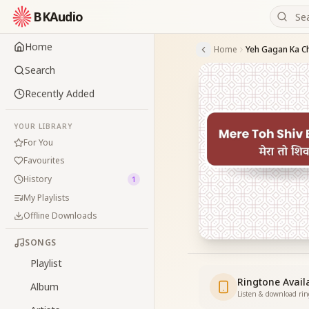
BKAudio
Home
Home
Yeh Gagan Ka C
Search
Recently Added
YOUR LIBRARY
For You
Favourites
History
1
My Playlists
Offline Downloads
SONGS
Playlist
Ringtone Avail
Album
Listen & download ri