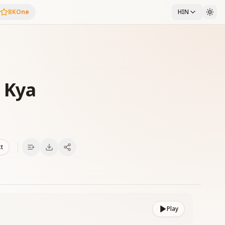
BKOne
HIN
 Kya
xt
Play