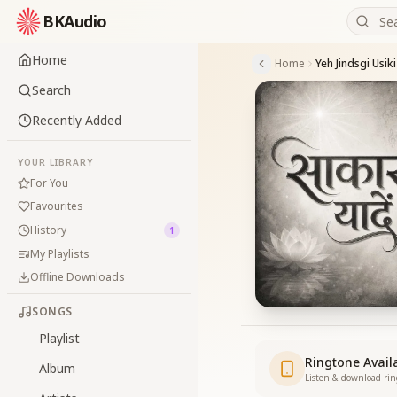
BKAudio
Home
Home
Yeh Jindsgi Usiki
Search
Recently Added
YOUR LIBRARY
For You
Favourites
History
1
My Playlists
Offline Downloads
SONGS
Playlist
Ringtone Avail
Album
Listen & download ri