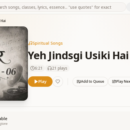
 Hai
Spiritual Songs
Yeh Jindsgi Usiki Hai
6:21
21
plays
Play
Add to Queue
Play Ne
able
ngtone