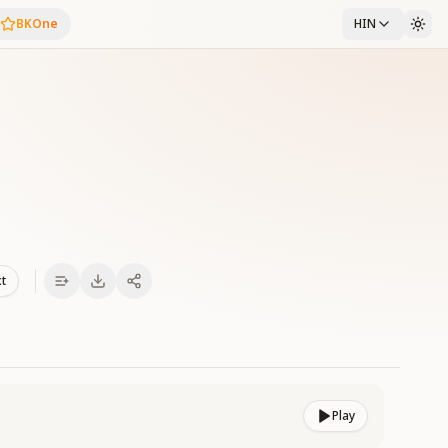
BKOne
HIN
xt
Play