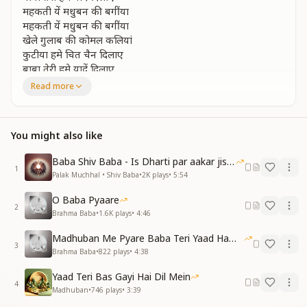
महकती यें मधुबन की बगींया
महकती यें मधुबन की बगींया
खेले गुलाब की कोमल कलियां
कुटीया हमे चित चैन दिलाए
बाबा तेरी हमे यादें दिलाए
यें ठंडी हवाएं लहराती लताएं
Read more
बाबा तेरी हमे यादें दिलाए
बाबा तेरी हमे यादें दिलाए
मधुबन का यें विशाल आंगन
You might also like
मधुबन का यें विशाल आंगन
कितना शीतल कितना पावन
Baba Shiv Baba - Is Dharti par aakar jisne
कमरा तेरा सबका दिल बहलाएं
1
Palak Muchhal • Shiv Baba
•
2K
plays
•
5:54
बाबा तेरी हमे यादें दिलाए
यें ठंडी हवाएं लहराती लताएं
O Baba Pyaare
2
बाबा तेरी हमे यादें दिलाए
Brahma Baba
•
1.6K
plays
•
4:46
बाबा तेरी हमे यादें दिलाए
Madhuban Me Pyare Baba Teri Yaad Hamko Aaye
अव्यक्त मिलनको मन ललचाते
3
Brahma Baba
•
822
plays
•
4:38
अव्यक्त मिलनको मन ललचाते
आंखोंसे हम सब मोती लूटाते
Yaad Teri Bas Gayi Hai Dil Mein
शांती स्तंभवतनकी सैर कराये
4
Madhuban
•
746
plays
•
3:39
बाबा तेरी हमे यादें दिलाए