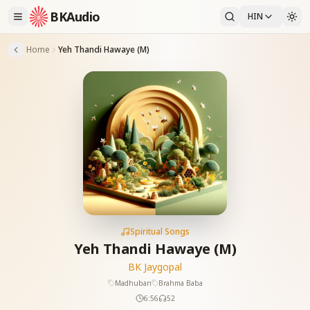
BKAudio
HIN
Home
Yeh Thandi Hawaye (M)
Spiritual Songs
Yeh Thandi Hawaye (M)
BK Jaygopal
Madhuban
Brahma Baba
6:56
52