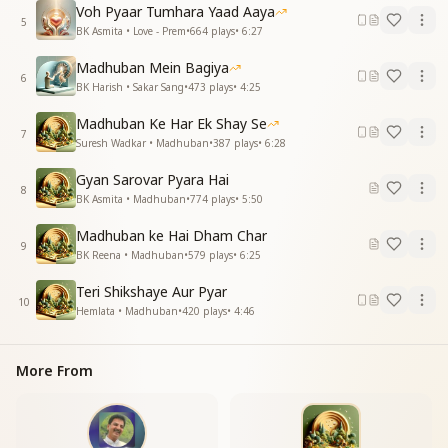
यें ठंडी हवाएं लहराती लताएं
Voh Pyaar Tumhara Yaad Aaya
5
बाबा तेरी हमे यादें दिलाए
BK Asmita • Love - Prem
•
664
plays
•
6:27
बाबा तेरी हमे यादें दिलाए
Madhuban Mein Bagiya
6
BK Harish • Sakar Sang
•
473
plays
•
4:25
Madhuban Ke Har Ek Shay Se
7
Suresh Wadkar • Madhuban
•
387
plays
•
6:28
Gyan Sarovar Pyara Hai
8
BK Asmita • Madhuban
•
774
plays
•
5:50
Madhuban ke Hai Dham Char
9
BK Reena • Madhuban
•
579
plays
•
6:25
Teri Shikshaye Aur Pyar
10
Hemlata • Madhuban
•
420
plays
•
4:46
More From