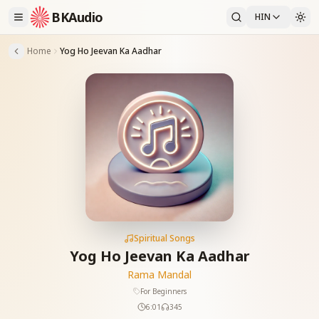
BKAudio
HIN
Home
Yog Ho Jeevan Ka Aadhar
Spiritual Songs
Yog Ho Jeevan Ka Aadhar
Rama Mandal
For Beginners
6:01
345