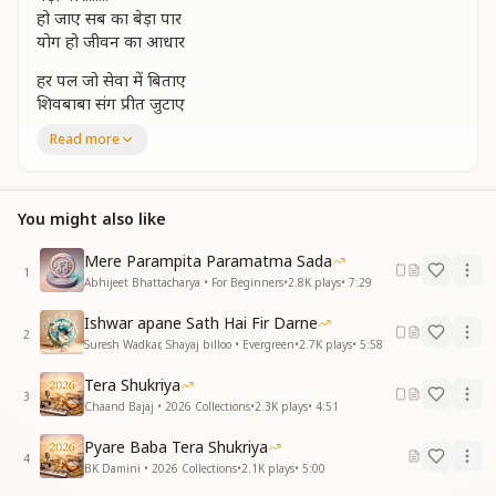
हो जाए सब का बेड़ा पार
योग हो जीवन का आधार
हर पल जो सेवा में बिताए
शिवबाबा संग प्रीत जुटाए
हर पल जो सेवा में बिताए
Read more
शिव बाबा संग प्रीत जुटाए
खुशियों के खुल जाए द्वार
हो जाए सब का बेड़ा पार
You might also like
बेड़ा पार.......
हो जाए सब का बेड़ा पार
Mere Parampita Paramatma Sada
योग हो जीवन का आधार.......
1
Abhijeet Bhattacharya • For Beginners
•
2.8K
plays
•
7:29
जग की नांव को मिले किनारा
Ishwar apane Sath Hai Fir Darne
आदि में भी मिल जाए सहारा
2
Suresh Wadkar, Shayaj billoo • Evergreen
•
2.7K
plays
•
5:58
जग की नांव को मिले किनारा
आदि में भी मिल जाए सहारा
Tera Shukriya
अंधकार में आय उजियार
3
Chaand Bajaj • 2026 Collections
•
2.3K
plays
•
4:51
हो जाए सब का बेड़ा पार
बेड़ा पार.......
Pyare Baba Tera Shukriya
4
हो जाए सब का बेड़ा पार
BK Damini • 2026 Collections
•
2.1K
plays
•
5:00
योग हो जीवन का आधार