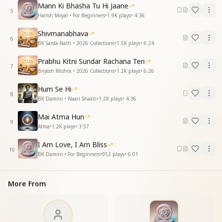
Mann Ki Bhasha Tu Hi Jaane
5
सुख से जीवन ही भर जाए
Harish Moyal • For Beginners
•
1.9K
plays
•
4:36
हर एक गुण जो सदा लुटाए
Shivmanabhava
सुख से जीवन ही भर जाए
6
BK Sarda Nath • 2026 Collections
•
1.5K
plays
•
6:24
हर एक गुण जो सदा लुटाए
ज्ञान बहाए अमृत की धार
Prabhu Kitni Sundar Rachana Teri
हो जाए उस सब का बेड़ा पार
7
Brijesh Mishra • 2026 Collections
•
1.2K
plays
•
6:26
बेड़ा पार.......
हो जाए सब का बेड़ा पार
Hum Se Hi
8
BK Damini • Naari Shakti
•
1.2K
plays
•
4:36
योग हो जीवन का आधार
शिव पिता से रहे बस प्यार
Mai Atma Hun
9
योग हो जीवन का आधार
Atma
•
1.2K
plays
•
3:57
शिव पिता से रहे बस प्यार
I Am Love, I Am Bliss
हो जाए सबका बेड़ा पार
10
BK Damini • For Beginners
•
952
plays
•
6:01
बेड़ा पार.......
हो जाए सब का बेड़ा पार
योग हो जीवन का आधार.......
More From