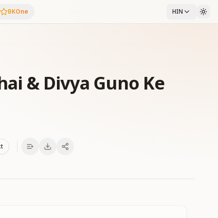
BKOne
HIN
 hai & Divya Guno Ke
xt