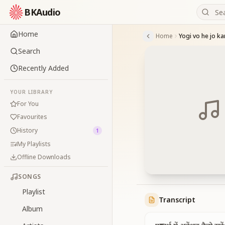
BKAudio
Home
Home
Search
Recently Added
YOUR LIBRARY
For You
Favourites
History
1
My Playlists
Offline Downloads
SONGS
Playlist
Transcript
Album