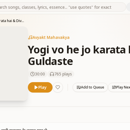
Yogi vo he jo karata hai & Divya Guno Ke Guldaste
Avyakt Mahavakya
Yogi vo he jo karata
Guldaste
30:00
765
plays
Play
Add to Queue
Play Ne