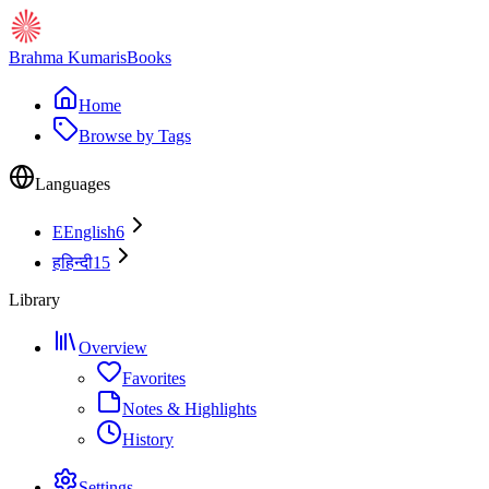
Brahma Kumaris
Books
Home
Browse by Tags
Languages
E
English
6
ह
हिन्दी
15
Library
Overview
Favorites
Notes & Highlights
History
Settings