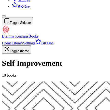
BKOne
Toggle Sidebar
Brahma Kumaris
Books
Home
Library
Settings
BKOne
Toggle theme
Self Improvement
10
books