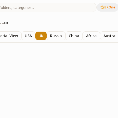
BKOne
als
/
UK
ls
erial View
USA
UK
Russia
China
Africa
Austral