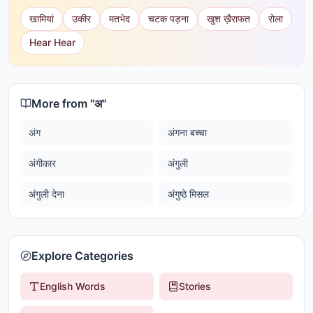
खामियां
उकीर
मतभेद
चटक पड़ना
खुश ख़ैराफत
रोला
Hear Hear
More from "
अ
"
अंग
अंगना बच्चा
अंगीकार
अंगुली
अंगुली देना
अंगुष्ठे मिसल
Explore Categories
English Words
Stories