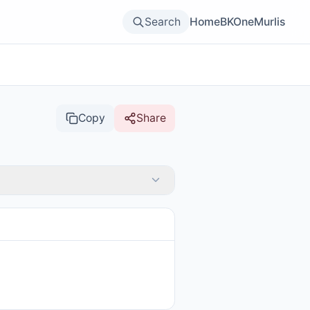
Search
Home
BKOne
Murlis
Copy
Share