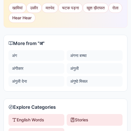
खामियां
उकीर
मतभेद
चटक पड़ना
खुश ख़ैराफत
रोला
Hear Hear
More from "
अ
"
अंग
अंगना बच्चा
अंगीकार
अंगुली
अंगुली देना
अंगुष्ठे मिसल
Explore Categories
English Words
Stories