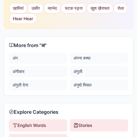
खामियां
उकीर
मतभेद
चटक पड़ना
खुश ख़ैराफत
रोला
Hear Hear
More from "
अ
"
अंग
अंगना बच्चा
अंगीकार
अंगुली
अंगुली देना
अंगुष्ठे मिसल
Explore Categories
English Words
Stories