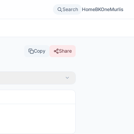
Search
Home
BKOne
Murlis
Copy
Share