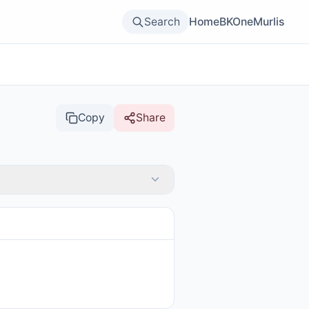
Search
Home
BKOne
Murlis
Copy
Share