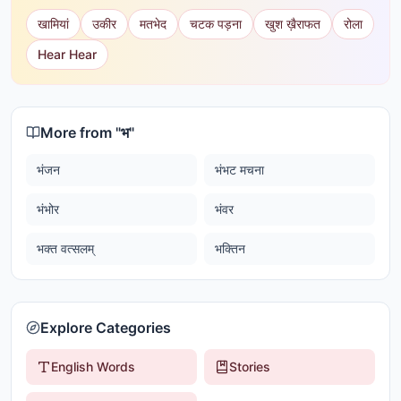
खामियां
उकीर
मतभेद
चटक पड़ना
खुश ख़ैराफत
रोला
Hear Hear
More from "
भ
"
भंजन
भंभट मचना
भंभोर
भंवर
भक्त वत्सलम्
भक्तिन
Explore Categories
English Words
Stories