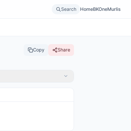
Search
Home
BKOne
Murlis
Copy
Share