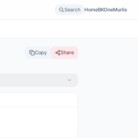
Search
Home
BKOne
Murlis
Copy
Share