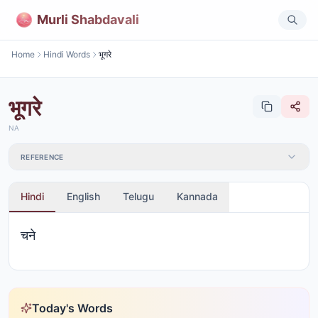
Murli Shabdavali
Home
Hindi Words
भूगरे
भूगरे
NA
REFERENCE
Hindi
English
Telugu
Kannada
चने
Today's Words