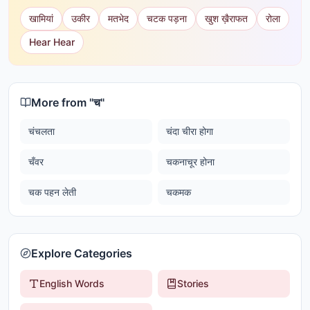
खामियां
उकीर
मतभेद
चटक पड़ना
खुश ख़ैराफत
रोला
Hear Hear
More from "
च
"
चंचलता
चंदा चीरा होगा
चँवर
चकनाचूर होना
चक पहन लेती
चकमक
Explore Categories
English Words
Stories