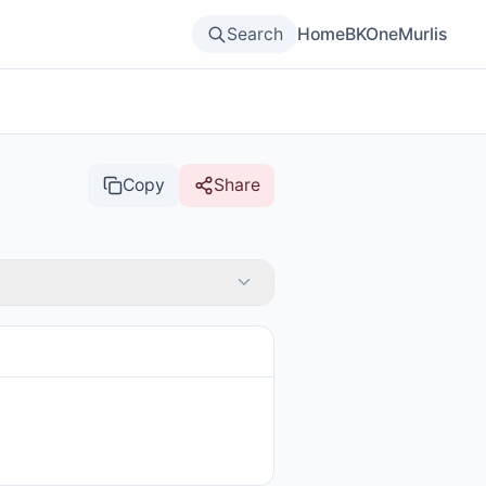
Search
Home
BKOne
Murlis
Copy
Share