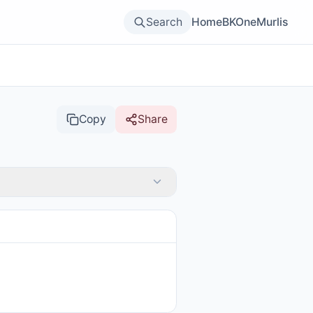
Search
Home
BKOne
Murlis
Copy
Share