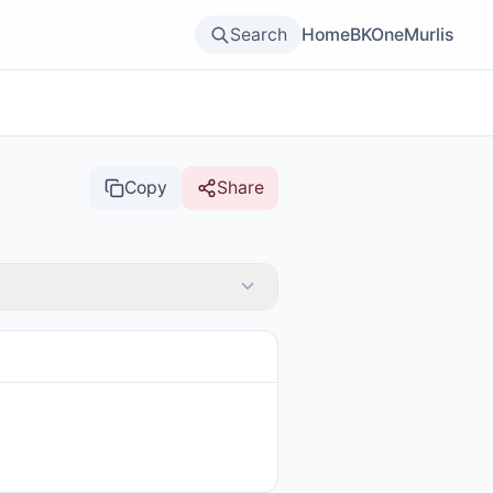
Search
Home
BKOne
Murlis
Copy
Share