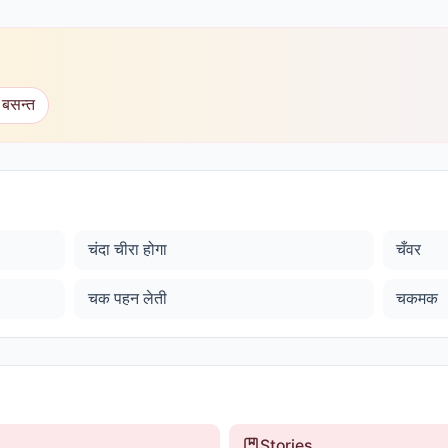
 बसन्त
चंदा चीरा होगा
चँवर
चक पहन लेती
चकमक
Stories