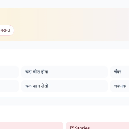
 बसन्त
चंदा चीरा होगा
चँवर
चक पहन लेती
चकमक
Stories