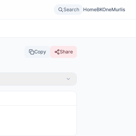
Search
Home
BKOne
Murlis
Copy
Share