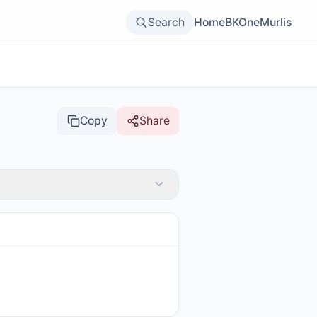
Search
Home
BKOne
Murlis
Copy
Share