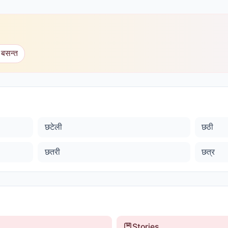
 बसन्त
छटेली
छठी
छतरी
छत्र
Stories