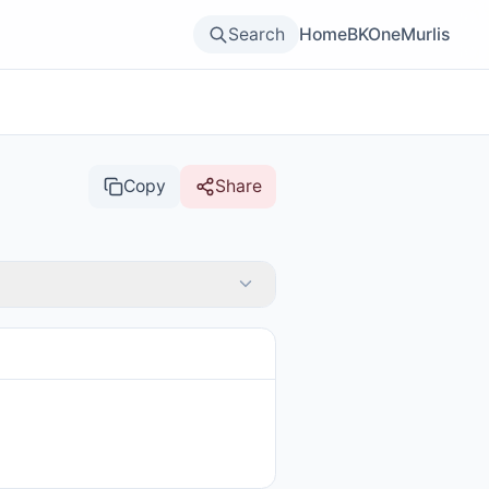
Search
Home
BKOne
Murlis
Copy
Share