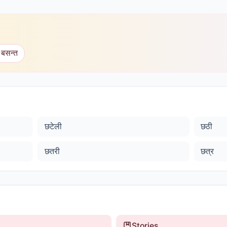
 बसन्त
छटेली
छठी
छतरी
छत्र
Stories