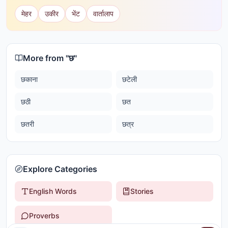
मेहर
उकीर
भेंट
वार्तालाप
More from "
छ
"
छकाना
छटेली
छठी
छत
छतरी
छत्र
Explore Categories
English Words
Stories
Proverbs