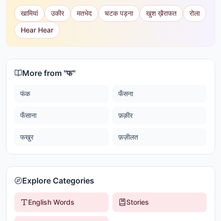
खामियां
उकीर
मतभेद
चटक पड़ना
खुश ख़ैराफत
रोला
Hear Hear
More from "
फ
"
फंक
फँसना
फँसाना
फ़क़ीर
फखुर
फ़ज़ीलत
Explore Categories
English Words
Stories