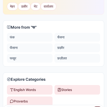
मेहर
उकीर
भेंट
वार्तालाप
More from "
फ
"
फंक
फँसना
फँसाना
फ़क़ीर
फखुर
फ़ज़ीलत
Explore Categories
English Words
Stories
Proverbs