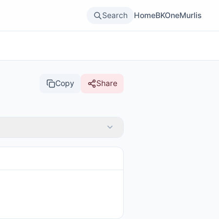
Search
Home
BKOne
Murlis
Copy
Share