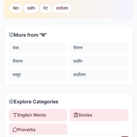
मेहर
उकीर
भेंट
वार्तालाप
More from "
फ
"
फंक
फँसना
फँसाना
फ़क़ीर
फखुर
फ़ज़ीलत
Explore Categories
English Words
Stories
Proverbs