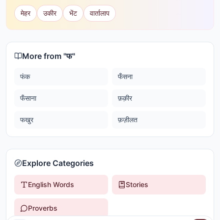
मेहर
उकीर
भेंट
वार्तालाप
More from "
फ
"
फंक
फँसना
फँसाना
फ़क़ीर
फखुर
फ़ज़ीलत
Explore Categories
English Words
Stories
Proverbs