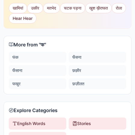
खामियां
उकीर
मतभेद
चटक पड़ना
खुश ख़ैराफत
रोला
Hear Hear
More from "
फ
"
फंक
फँसना
फँसाना
फ़क़ीर
फखुर
फ़ज़ीलत
Explore Categories
English Words
Stories