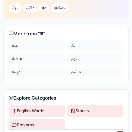
मेहर
उकीर
भेंट
वार्तालाप
More from "
फ
"
फंक
फँसना
फँसाना
फ़क़ीर
फखुर
फ़ज़ीलत
Explore Categories
English Words
Stories
Proverbs