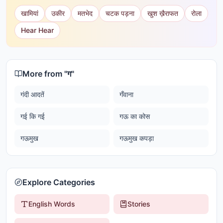
खामियां
उकीर
मतभेद
चटक पड़ना
खुश ख़ैराफत
रोला
Hear Hear
More from "
ग
"
गंदी आदतें
गँवाना
गई कि गई
गऊ का कोस
गऊमुख
गऊमुख कपड़ा
Explore Categories
English Words
Stories