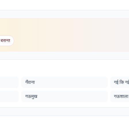
 बसन्त
गँवाना
गई कि ग
गऊमुख
गऊशाला