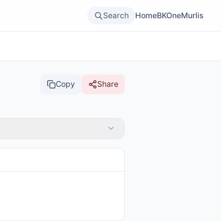
Search
Home
BKOne
Murlis
Copy
Share