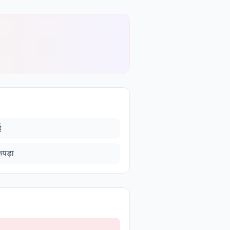
ई
पड़ा