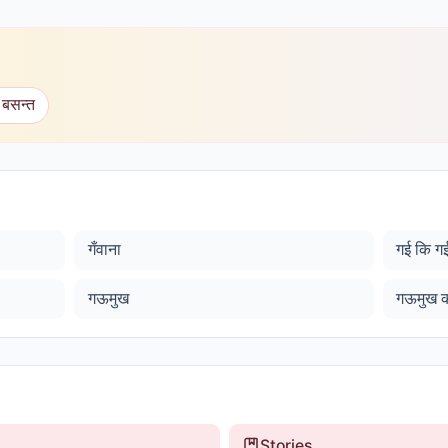
 बसन्त
गँवाना
गई कि ग
गऊमुख
गऊमुख क
Stories