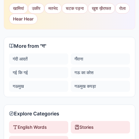
खामियां
उकीर
मतभेद
चटक पड़ना
खुश ख़ैराफत
रोला
Hear Hear
More from "
ग
"
गंदी आदतें
गँवाना
गई कि गई
गऊ का कोस
गऊमुख
गऊमुख कपड़ा
Explore Categories
English Words
Stories